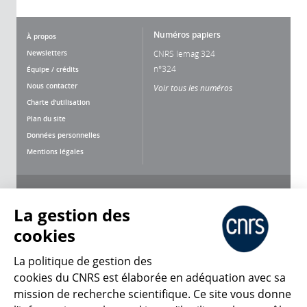
Numéros papiers
À propos
Newsletters
CNRS lemag 324
n°324
Équipe / crédits
Nous contacter
Voir tous les numéros
Charte d'utilisation
Plan du site
Données personnelles
Mentions légales
Nous suivre
Partager
La gestion des
cookies
La politique de gestion des
cookies du CNRS est élaborée en adéquation avec sa
mission de recherche scientifique. Ce site vous donne
CNRS Le Mag