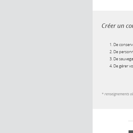
Créer un com
De conserve
De personna
De sauvegar
De gérer v
* renseignements ob