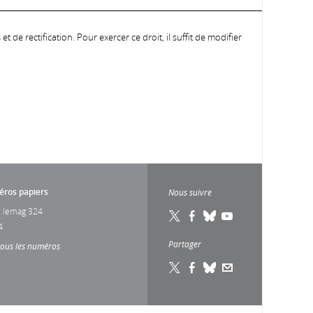
 de rectification. Pour exercer ce droit, il suffit de modifier
ros papiers
Nous suivre
 lemag 324
4
Partager
tous les numéros