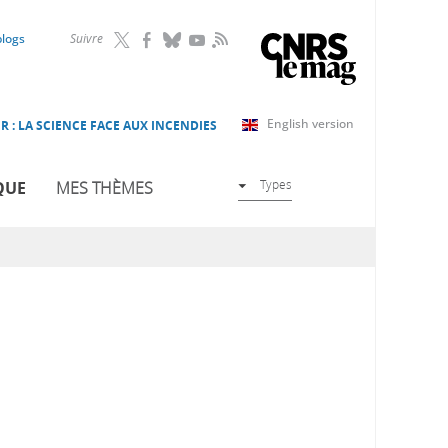
RSS
blogs
Suivre
English version
R : LA SCIENCE FACE AUX INCENDIES
Types
QUE
MES THÈMES