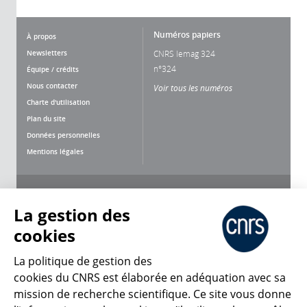
Numéros papiers
À propos
Newsletters
CNRS lemag 324
n°324
Équipe / crédits
Nous contacter
Voir tous les numéros
Charte d'utilisation
Plan du site
Données personnelles
Mentions légales
Nous suivre
Partager
La gestion des
cookies
La politique de gestion des
cookies du CNRS est élaborée en adéquation avec sa
mission de recherche scientifique. Ce site vous donne
CNRS Le Mag