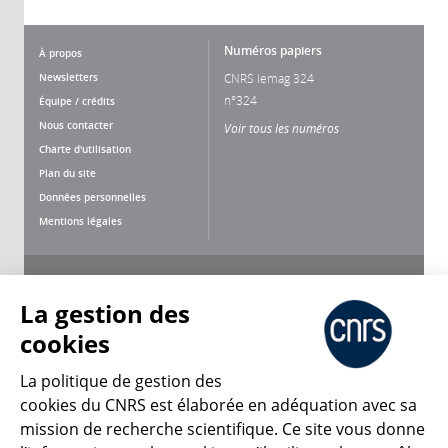
Numéros papiers
À propos
Newsletters
CNRS lemag 324
n°324
Équipe / crédits
Nous contacter
Voir tous les numéros
Charte d'utilisation
Plan du site
Données personnelles
Mentions légales
Nous suivre
Partager
La gestion des
cookies
La politique de gestion des
cookies du CNRS est élaborée en adéquation avec sa
mission de recherche scientifique. Ce site vous donne
CNRS Le Mag