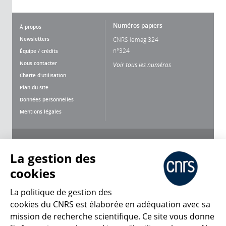
Numéros papiers
À propos
Newsletters
CNRS lemag 324
n°324
Équipe / crédits
Nous contacter
Voir tous les numéros
Charte d'utilisation
Plan du site
Données personnelles
Mentions légales
Nous suivre
Partager
La gestion des
cookies
La politique de gestion des
cookies du CNRS est élaborée en adéquation avec sa
mission de recherche scientifique. Ce site vous donne
CNRS Le Mag