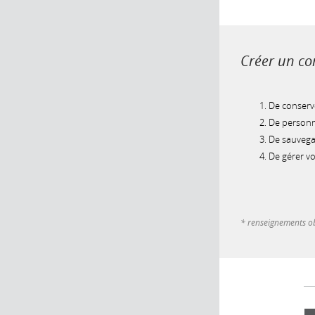
Créer un com
De conserve
De personna
De sauvegar
De gérer v
* renseignements ob