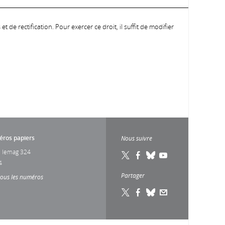
 de rectification. Pour exercer ce droit, il suffit de modifier
ros papiers
Nous suivre
 lemag 324
4
Partager
tous les numéros