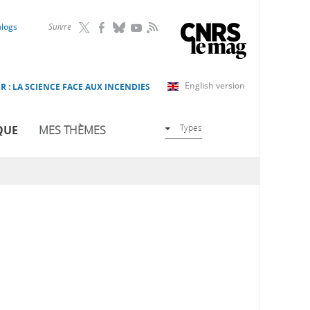
RSS
blogs
Suivre
English version
R : LA SCIENCE FACE AUX INCENDIES
Types
QUE
MES THÈMES