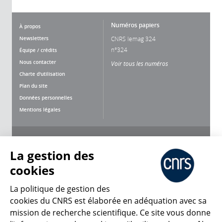
Numéros papiers
À propos
Newsletters
CNRS lemag 324
n°324
Équipe / crédits
Nous contacter
Voir tous les numéros
Charte d'utilisation
Plan du site
Données personnelles
Mentions légales
Nous suivre
Partager
La gestion des
cookies
La politique de gestion des
cookies du CNRS est élaborée en adéquation avec sa
mission de recherche scientifique. Ce site vous donne
CNRS Le Mag