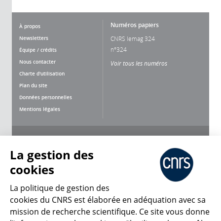
Numéros papiers
À propos
Newsletters
CNRS lemag 324
n°324
Équipe / crédits
Nous contacter
Voir tous les numéros
Charte d'utilisation
Plan du site
Données personnelles
Mentions légales
Nous suivre
Partager
La gestion des
cookies
La politique de gestion des
cookies du CNRS est élaborée en adéquation avec sa
mission de recherche scientifique. Ce site vous donne
CNRS Le Mag