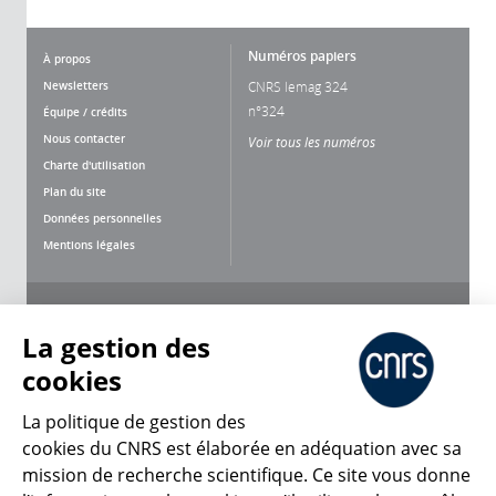
Numéros papiers
À propos
Newsletters
CNRS lemag 324
n°324
Équipe / crédits
Nous contacter
Voir tous les numéros
Charte d'utilisation
Plan du site
Données personnelles
Mentions légales
Nous suivre
Partager
La gestion des
cookies
La politique de gestion des
cookies du CNRS est élaborée en adéquation avec sa
mission de recherche scientifique. Ce site vous donne
CNRS Le Mag