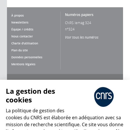
Numéros papiers
À propos
Newsletters
CNRS lemag 324
n°324
Équipe / crédits
Nous contacter
Voir tous les numéros
Charte d'utilisation
Plan du site
Données personnelles
Mentions légales
Nous suivre
Partager
La gestion des
cookies
La politique de gestion des
cookies du CNRS est élaborée en adéquation avec sa
mission de recherche scientifique. Ce site vous donne
CNRS Le Mag