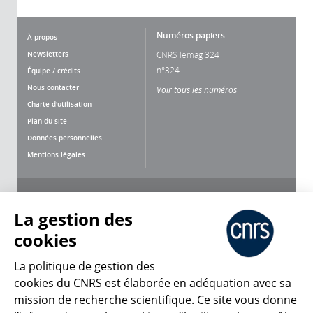
Numéros papiers
À propos
Newsletters
CNRS lemag 324
n°324
Équipe / crédits
Nous contacter
Voir tous les numéros
Charte d'utilisation
Plan du site
Données personnelles
Mentions légales
Nous suivre
Partager
La gestion des
cookies
La politique de gestion des
cookies du CNRS est élaborée en adéquation avec sa
mission de recherche scientifique. Ce site vous donne
CNRS Le Mag