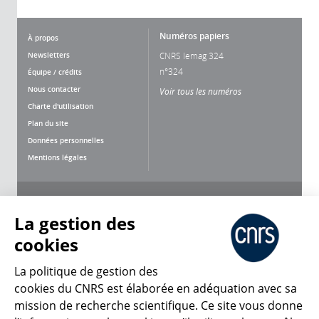
Numéros papiers
À propos
Newsletters
CNRS lemag 324
n°324
Équipe / crédits
Nous contacter
Voir tous les numéros
Charte d'utilisation
Plan du site
Données personnelles
Mentions légales
Nous suivre
Partager
La gestion des
cookies
La politique de gestion des
cookies du CNRS est élaborée en adéquation avec sa
mission de recherche scientifique. Ce site vous donne
CNRS Le Mag