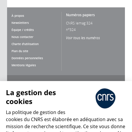
Numéros papiers
À propos
Newsletters
CNRS lemag 324
n°324
Équipe / crédits
Nous contacter
Voir tous les numéros
Charte d'utilisation
Plan du site
Données personnelles
Mentions légales
Nous suivre
Partager
La gestion des
cookies
La politique de gestion des
cookies du CNRS est élaborée en adéquation avec sa
mission de recherche scientifique. Ce site vous donne
CNRS Le Mag