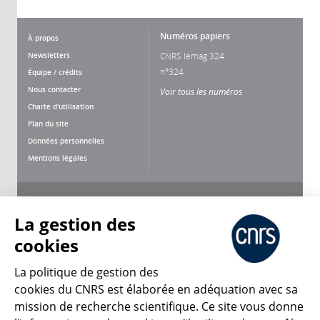
Numéros papiers
À propos
Newsletters
CNRS lemag 324
n°324
Équipe / crédits
Nous contacter
Voir tous les numéros
Charte d'utilisation
Plan du site
Données personnelles
Mentions légales
Nous suivre
Partager
La gestion des
cookies
La politique de gestion des
cookies du CNRS est élaborée en adéquation avec sa
mission de recherche scientifique. Ce site vous donne
CNRS Le Mag