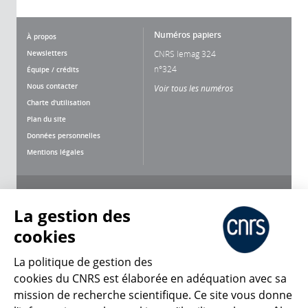
Numéros papiers
À propos
Newsletters
CNRS lemag 324
n°324
Équipe / crédits
Nous contacter
Voir tous les numéros
Charte d'utilisation
Plan du site
Données personnelles
Mentions légales
Nous suivre
Partager
La gestion des
cookies
La politique de gestion des
cookies du CNRS est élaborée en adéquation avec sa
mission de recherche scientifique. Ce site vous donne
CNRS Le Mag