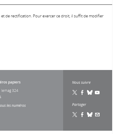
 de rectification. Pour exercer ce droit, il suffit de modifier
ros papiers
Nous suivre
 lemag 324
4
Partager
tous les numéros