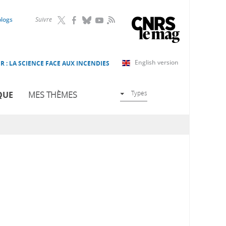
RSS
blogs
Suivre
English version
R : LA SCIENCE FACE AUX INCENDIES
Types
QUE
MES THÈMES