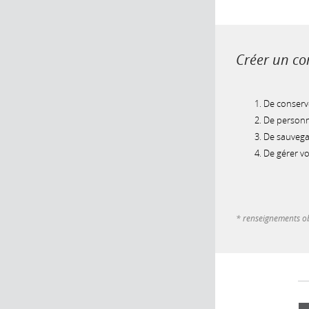
Créer un com
De conserve
De personna
De sauvegar
De gérer v
* renseignements ob