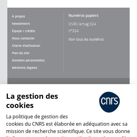
Numéros papiers
À propos
Newsletters
CNRS lemag 324
n°324
Équipe / crédits
Nous contacter
Voir tous les numéros
Charte d'utilisation
Plan du site
Données personnelles
Mentions légales
Nous suivre
Partager
La gestion des
cookies
La politique de gestion des
cookies du CNRS est élaborée en adéquation avec sa
mission de recherche scientifique. Ce site vous donne
CNRS Le Mag