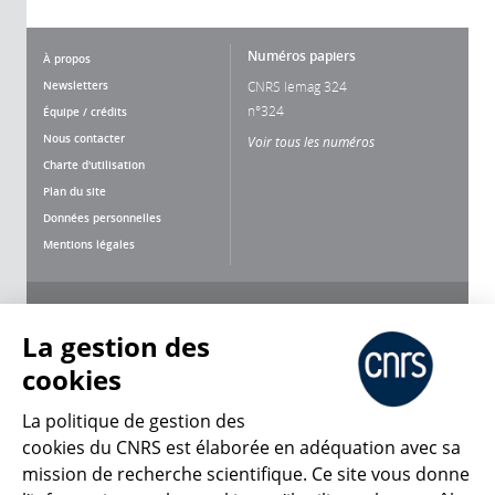
Numéros papiers
À propos
Newsletters
CNRS lemag 324
n°324
Équipe / crédits
Nous contacter
Voir tous les numéros
Charte d'utilisation
Plan du site
Données personnelles
Mentions légales
Nous suivre
Partager
La gestion des
cookies
La politique de gestion des
cookies du CNRS est élaborée en adéquation avec sa
mission de recherche scientifique. Ce site vous donne
CNRS Le Mag