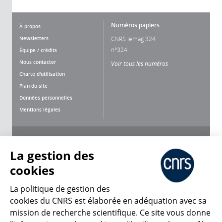
Numéros papiers
À propos
Newsletters
CNRS lemag 324
n°324
Équipe / crédits
Nous contacter
Voir tous les numéros
Charte d'utilisation
Plan du site
Données personnelles
Mentions légales
Nous suivre
Partager
La gestion des
cookies
La politique de gestion des
cookies du CNRS est élaborée en adéquation avec sa
mission de recherche scientifique. Ce site vous donne
CNRS Le Mag