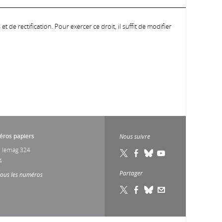
 de rectification. Pour exercer ce droit, il suffit de modifier
ros papiers
Nous suivre
 lemag 324
4
Partager
tous les numéros