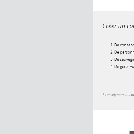
Créer un com
De conserve
De personna
De sauvegar
De gérer v
* renseignements ob