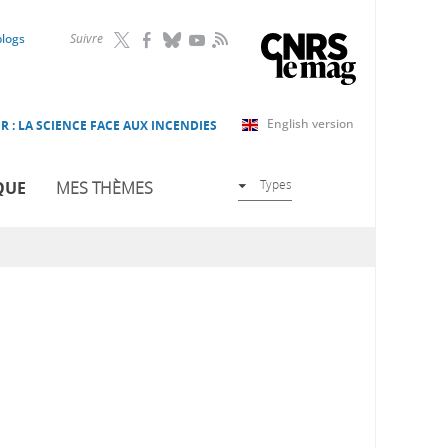
RSS
blogs
Suivre
English version
R : LA SCIENCE FACE AUX INCENDIES
Types
QUE
MES THÈMES