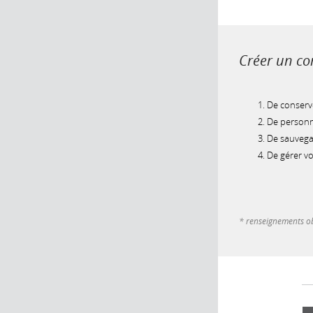
Créer un com
De conserve
De personna
De sauvegar
De gérer v
* renseignements ob