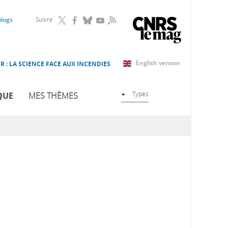
RSS
blogs
Suivre
English version
R : LA SCIENCE FACE AUX INCENDIES
Types
QUE
MES THÈMES