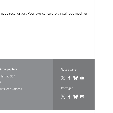
 de rectification. Pour exercer ce droit, il suffit de modifier
ros papiers
Nous suivre
 lemag 324
4
Partager
tous les numéros