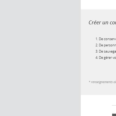
Créer un com
De conserve
De personna
De sauvegar
De gérer v
* renseignements ob