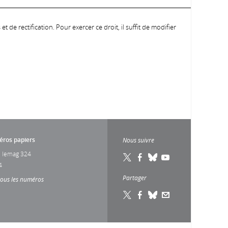
 de rectification. Pour exercer ce droit, il suffit de modifier
ros papiers
Nous suivre
 lemag 324
4
Partager
tous les numéros