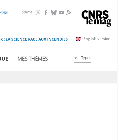
RSS
blogs
Suivre
English version
R : LA SCIENCE FACE AUX INCENDIES
Types
QUE
MES THÈMES