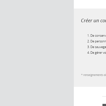
Créer un com
De conserve
De personna
De sauvegar
De gérer v
* renseignements ob