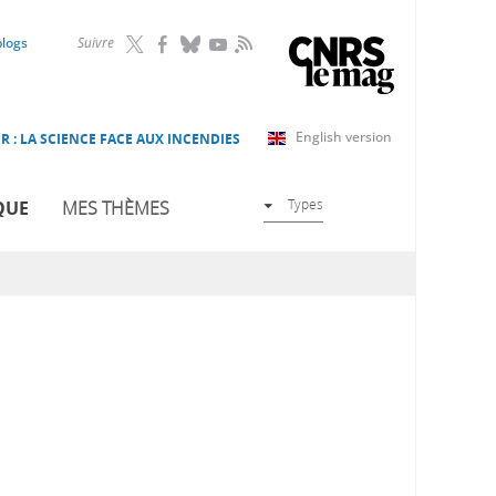
RSS
blogs
Suivre
English version
R : LA SCIENCE FACE AUX INCENDIES
Types
QUE
MES THÈMES