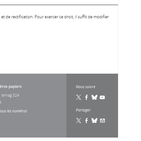
 de rectification. Pour exercer ce droit, il suffit de modifier
ros papiers
Nous suivre
 lemag 324
4
Partager
tous les numéros