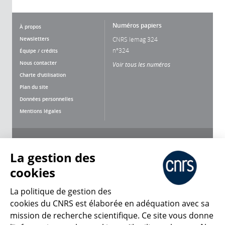
Numéros papiers
À propos
Newsletters
CNRS lemag 324
n°324
Équipe / crédits
Nous contacter
Voir tous les numéros
Charte d'utilisation
Plan du site
Données personnelles
Mentions légales
Nous suivre
Partager
La gestion des
cookies
La politique de gestion des
cookies du CNRS est élaborée en adéquation avec sa
mission de recherche scientifique. Ce site vous donne
CNRS Le Mag