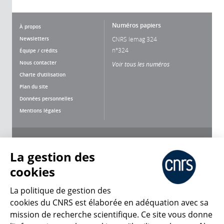
Numéros papiers
À propos
Newsletters
CNRS lemag 324
n°324
Équipe / crédits
Nous contacter
Voir tous les numéros
Charte d'utilisation
Plan du site
Données personnelles
Mentions légales
Nous suivre
Partager
La gestion des
cookies
La politique de gestion des
cookies du CNRS est élaborée en adéquation avec sa
mission de recherche scientifique. Ce site vous donne
CNRS Le Mag