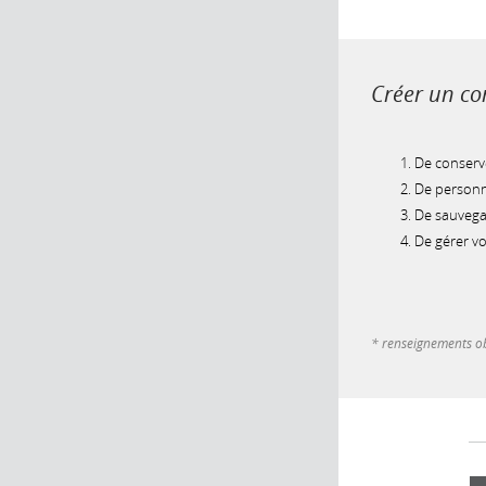
Créer un com
De conserve
De personna
De sauvegar
De gérer v
* renseignements ob