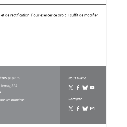
 de rectification. Pour exercer ce droit, il suffit de modifier
ros papiers
Nous suivre
 lemag 324
4
Partager
tous les numéros