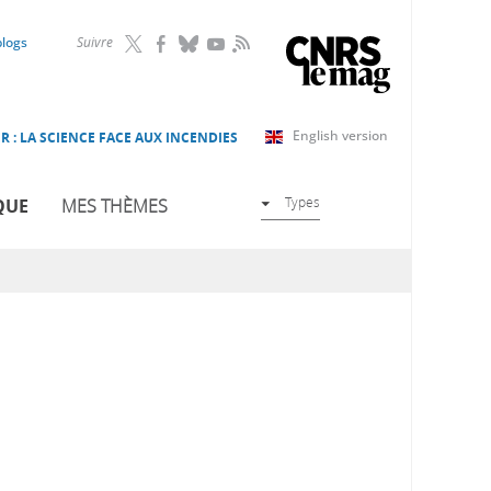
RSS
blogs
Suivre
English version
R : LA SCIENCE FACE AUX INCENDIES
Types
QUE
MES THÈMES