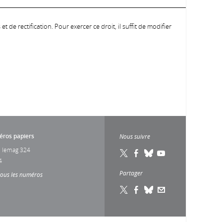
 de rectification. Pour exercer ce droit, il suffit de modifier
ros papiers
Nous suivre
 lemag 324
4
Partager
tous les numéros