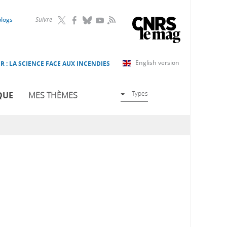
RSS
blogs
Suivre
English version
R : LA SCIENCE FACE AUX INCENDIES
Types
QUE
MES THÈMES