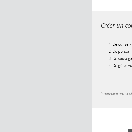
Créer un com
De conserve
De personna
De sauvegar
De gérer v
* renseignements ob