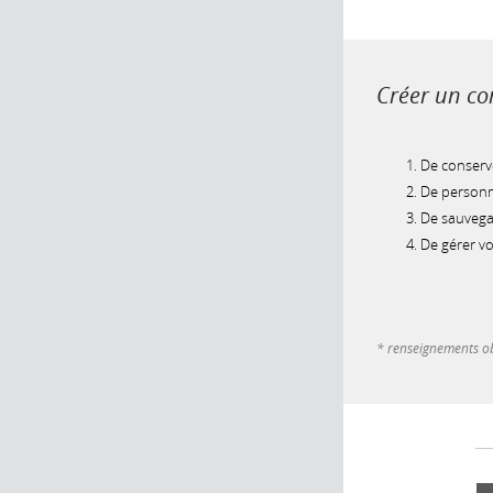
Créer un com
De conserve
De personna
De sauvegar
De gérer v
* renseignements ob