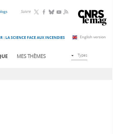
RSS
blogs
Suivre
English version
R : LA SCIENCE FACE AUX INCENDIES
Types
QUE
MES THÈMES