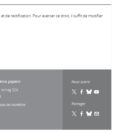
 de rectification. Pour exercer ce droit, il suffit de modifier
ros papiers
Nous suivre
 lemag 324
4
Partager
tous les numéros