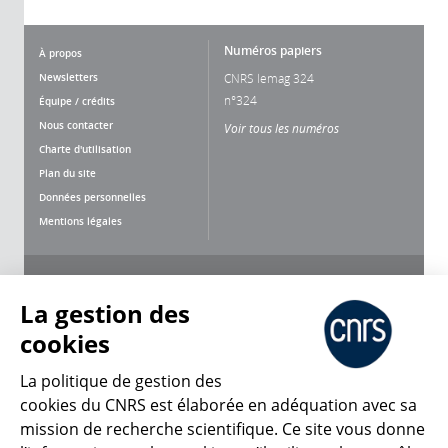
Numéros papiers
À propos
Newsletters
CNRS lemag 324
n°324
Équipe / crédits
Nous contacter
Voir tous les numéros
Charte d'utilisation
Plan du site
Données personnelles
Mentions légales
Nous suivre
Partager
La gestion des
cookies
La politique de gestion des
cookies du CNRS est élaborée en adéquation avec sa
mission de recherche scientifique. Ce site vous donne
CNRS Le Mag