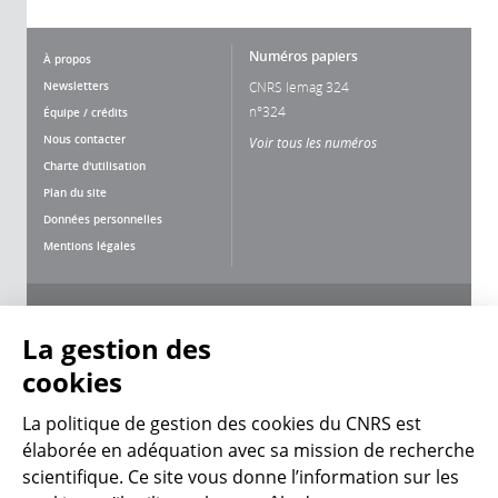
Numéros papiers
À propos
Newsletters
CNRS lemag 324
n°324
Équipe / crédits
Nous contacter
Voir tous les numéros
Charte d'utilisation
Plan du site
Données personnelles
Mentions légales
Nous suivre
Partager
La gestion des
cookies
La politique de gestion des cookies du CNRS est
élaborée en adéquation avec sa mission de recherche
scientifique. Ce site vous donne l’information sur les
CNRS Le Mag