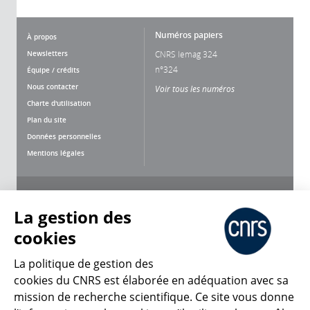
Numéros papiers
À propos
Newsletters
CNRS lemag 324
n°324
Équipe / crédits
Nous contacter
Voir tous les numéros
Charte d'utilisation
Plan du site
Données personnelles
Mentions légales
Nous suivre
Partager
La gestion des
cookies
La politique de gestion des
cookies du CNRS est élaborée en adéquation avec sa
mission de recherche scientifique. Ce site vous donne
CNRS Le Mag