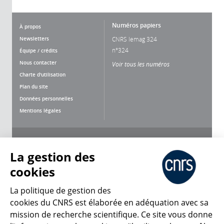
Numéros papiers
À propos
Newsletters
CNRS lemag 324
n°324
Équipe / crédits
Nous contacter
Voir tous les numéros
Charte d'utilisation
Plan du site
Données personnelles
Mentions légales
Nous suivre
Partager
La gestion des
cookies
La politique de gestion des
cookies du CNRS est élaborée en adéquation avec sa
mission de recherche scientifique. Ce site vous donne
CNRS Le Mag