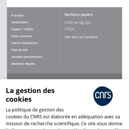
Numéros papiers
À propos
Newsletters
CNRS lemag 324
n°324
Équipe / crédits
Nous contacter
Voir tous les numéros
Charte d'utilisation
Plan du site
Données personnelles
Mentions légales
Nous suivre
Partager
La gestion des
cookies
La politique de gestion des
cookies du CNRS est élaborée en adéquation avec sa
mission de recherche scientifique. Ce site vous donne
CNRS Le Mag