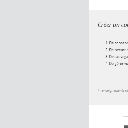
Créer un com
De conserve
De personna
De sauvegar
De gérer v
* renseignements ob