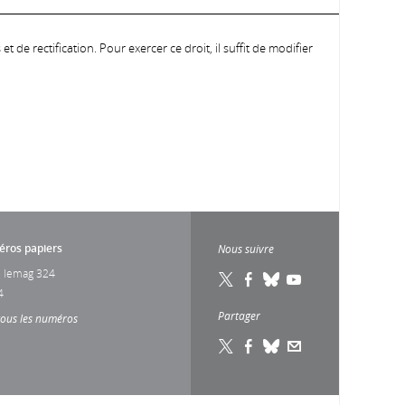
 de rectification. Pour exercer ce droit, il suffit de modifier
ros papiers
Nous suivre
 lemag 324
4
Partager
tous les numéros