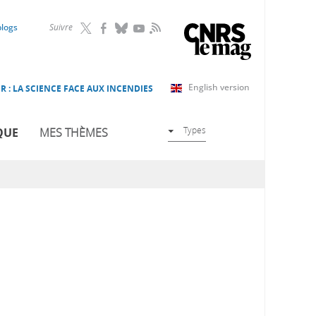
RSS
blogs
Suivre
English version
R : LA SCIENCE FACE AUX INCENDIES
Types
QUE
MES THÈMES