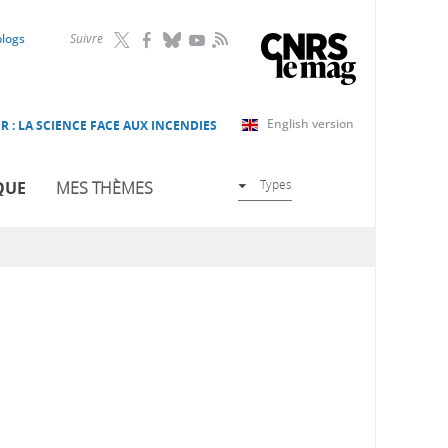
RSS
blogs
Suivre
English version
R : LA SCIENCE FACE AUX INCENDIES
Types
QUE
MES THÈMES