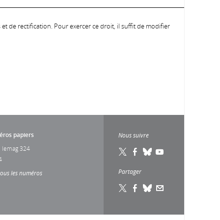
 de rectification. Pour exercer ce droit, il suffit de modifier
ros papiers
Nous suivre
 lemag 324
4
Partager
tous les numéros