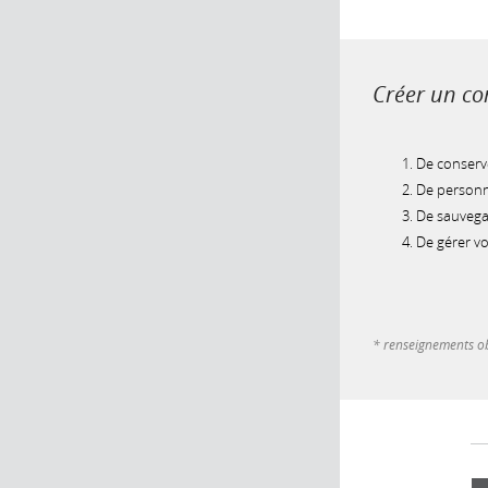
Créer un com
De conserve
De personna
De sauvegar
De gérer v
* renseignements ob