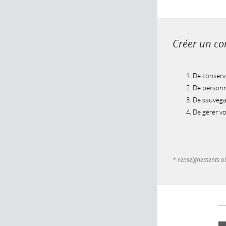
Créer un com
De conserve
De personna
De sauvegar
De gérer v
* renseignements ob