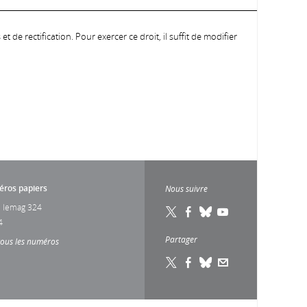
 de rectification. Pour exercer ce droit, il suffit de modifier
ros papiers
Nous suivre
 lemag 324
4
Partager
tous les numéros