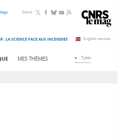
RSS
blogs
Suivre
English version
R : LA SCIENCE FACE AUX INCENDIES
Types
QUE
MES THÈMES