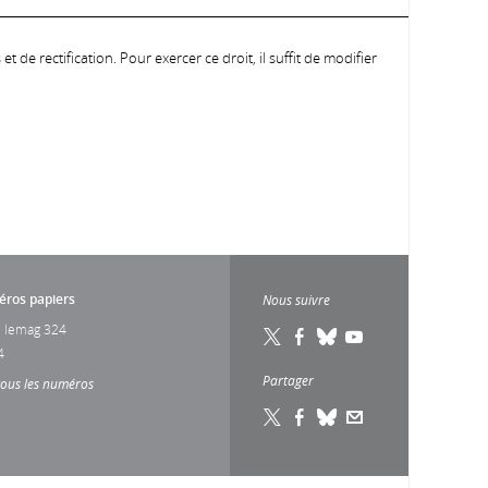
 de rectification. Pour exercer ce droit, il suffit de modifier
ros papiers
Nous suivre
 lemag 324
4
Partager
tous les numéros