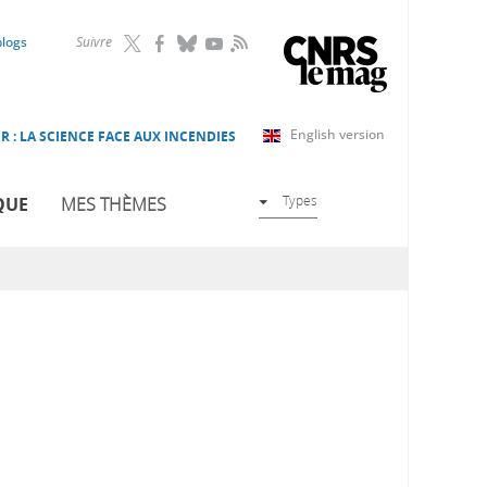
RSS
blogs
Suivre
English version
R : LA SCIENCE FACE AUX INCENDIES
Types
QUE
MES THÈMES