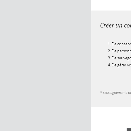
Créer un com
De conserve
De personna
De sauvegar
De gérer v
* renseignements ob