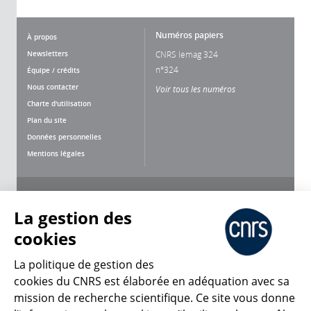
Numéros papiers
À propos
Newsletters
CNRS lemag 324
n°324
Équipe / crédits
Nous contacter
Voir tous les numéros
Charte d'utilisation
Plan du site
Données personnelles
Mentions légales
Nous suivre
Partager
La gestion des
cookies
La politique de gestion des
cookies du CNRS est élaborée en adéquation avec sa
mission de recherche scientifique. Ce site vous donne
CNRS Le Mag