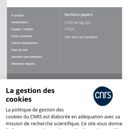
Numéros papiers
À propos
Newsletters
CNRS lemag 324
n°324
Équipe / crédits
Nous contacter
Voir tous les numéros
Charte d'utilisation
Plan du site
Données personnelles
Mentions légales
Nous suivre
Partager
La gestion des
cookies
La politique de gestion des
cookies du CNRS est élaborée en adéquation avec sa
mission de recherche scientifique. Ce site vous donne
CNRS Le Mag