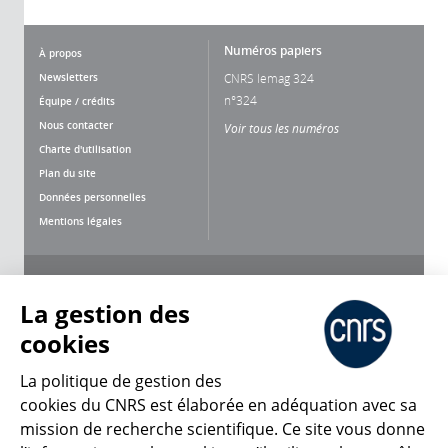
Numéros papiers
À propos
Newsletters
CNRS lemag 324
n°324
Équipe / crédits
Nous contacter
Voir tous les numéros
Charte d'utilisation
Plan du site
Données personnelles
Mentions légales
Nous suivre
Partager
La gestion des
cookies
La politique de gestion des
cookies du CNRS est élaborée en adéquation avec sa
mission de recherche scientifique. Ce site vous donne
CNRS Le Mag