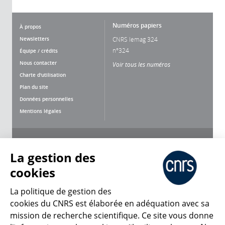
Numéros papiers
À propos
Newsletters
CNRS lemag 324
n°324
Équipe / crédits
Nous contacter
Voir tous les numéros
Charte d'utilisation
Plan du site
Données personnelles
Mentions légales
Nous suivre
Partager
La gestion des
cookies
La politique de gestion des
cookies du CNRS est élaborée en adéquation avec sa
mission de recherche scientifique. Ce site vous donne
CNRS Le Mag