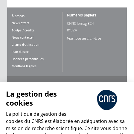
Numéros papiers
À propos
Newsletters
CNRS lemag 324
n°324
Équipe / crédits
Nous contacter
Voir tous les numéros
Charte d'utilisation
Plan du site
Données personnelles
Mentions légales
Nous suivre
Partager
La gestion des
cookies
La politique de gestion des
cookies du CNRS est élaborée en adéquation avec sa
mission de recherche scientifique. Ce site vous donne
CNRS Le Mag