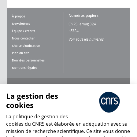
Numéros papiers
À propos
Newsletters
CNRS lemag 324
n°324
Équipe / crédits
Nous contacter
Voir tous les numéros
Charte d'utilisation
Plan du site
Données personnelles
Mentions légales
Nous suivre
Partager
La gestion des
cookies
La politique de gestion des
cookies du CNRS est élaborée en adéquation avec sa
mission de recherche scientifique. Ce site vous donne
CNRS Le Mag