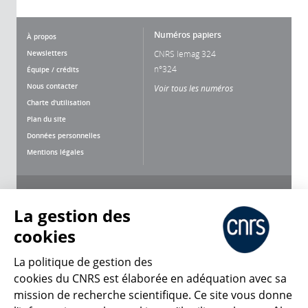
Numéros papiers
À propos
Newsletters
CNRS lemag 324
n°324
Équipe / crédits
Nous contacter
Voir tous les numéros
Charte d'utilisation
Plan du site
Données personnelles
Mentions légales
Nous suivre
Partager
La gestion des
cookies
La politique de gestion des
cookies du CNRS est élaborée en adéquation avec sa
mission de recherche scientifique. Ce site vous donne
CNRS Le Mag