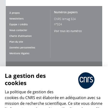
Numéros papiers
À propos
Newsletters
CNRS lemag 324
n°324
Équipe / crédits
Nous contacter
Voir tous les numéros
Charte d'utilisation
Plan du site
Données personnelles
Mentions légales
Nous suivre
Partager
La gestion des
cookies
La politique de gestion des
cookies du CNRS est élaborée en adéquation avec sa
mission de recherche scientifique. Ce site vous donne
CNRS Le Mag