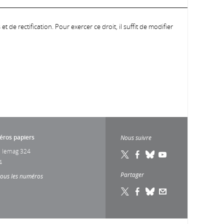
 de rectification. Pour exercer ce droit, il suffit de modifier
ros papiers
Nous suivre
 lemag 324
4
Partager
tous les numéros