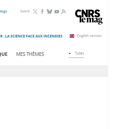
RSS
blogs
Suivre
English version
R : LA SCIENCE FACE AUX INCENDIES
Types
QUE
MES THÈMES