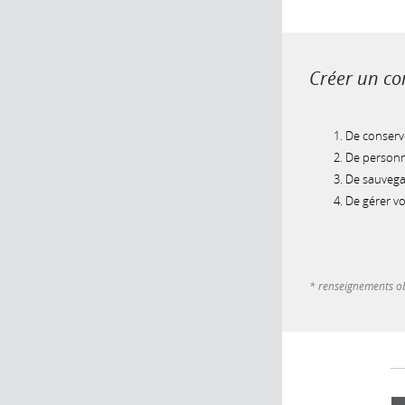
Créer un com
De conserve
De personna
De sauvegar
De gérer v
* renseignements ob