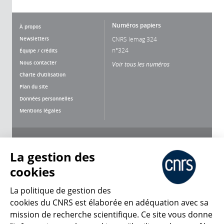
Numéros papiers
À propos
Newsletters
CNRS lemag 324
n°324
Équipe / crédits
Nous contacter
Voir tous les numéros
Charte d'utilisation
Plan du site
Données personnelles
Mentions légales
Nous suivre
Partager
La gestion des
cookies
La politique de gestion des
cookies du CNRS est élaborée en adéquation avec sa
mission de recherche scientifique. Ce site vous donne
CNRS Le Mag