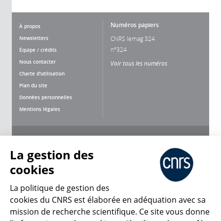
Numéros papiers
À propos
Newsletters
CNRS lemag 324
n°324
Équipe / crédits
Nous contacter
Voir tous les numéros
Charte d'utilisation
Plan du site
Données personnelles
Mentions légales
Nous suivre
Partager
La gestion des
cookies
La politique de gestion des
cookies du CNRS est élaborée en adéquation avec sa
mission de recherche scientifique. Ce site vous donne
CNRS Le Mag