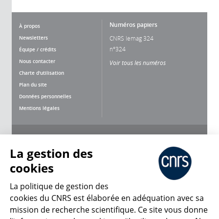
Numéros papiers
À propos
Newsletters
CNRS lemag 324
n°324
Équipe / crédits
Nous contacter
Voir tous les numéros
Charte d'utilisation
Plan du site
Données personnelles
Mentions légales
Nous suivre
Partager
La gestion des
cookies
La politique de gestion des
cookies du CNRS est élaborée en adéquation avec sa
mission de recherche scientifique. Ce site vous donne
CNRS Le Mag