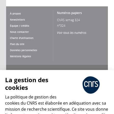
Numéros papiers
À propos
Newsletters
CNRS lemag 324
n°324
Équipe / crédits
Nous contacter
Voir tous les numéros
Charte d'utilisation
Plan du site
Données personnelles
Mentions légales
Nous suivre
Partager
La gestion des
cookies
La politique de gestion des
cookies du CNRS est élaborée en adéquation avec sa
mission de recherche scientifique. Ce site vous donne
CNRS Le Mag